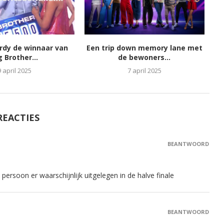
ordy de winnaar van
Een trip down memory lane met
g Brother...
de bewoners...
9 april 2025
7 april 2025
REACTIES
BEANTWOORD
ersoon er waarschijnlijk uitgelegen in de halve finale
BEANTWOORD