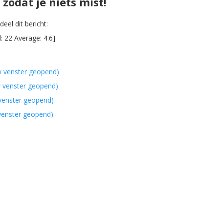
zodat je niets mist!
eel dit bericht:
l:
22
Average:
4.6
]
w venster geopend)
w venster geopend)
 venster geopend)
 venster geopend)