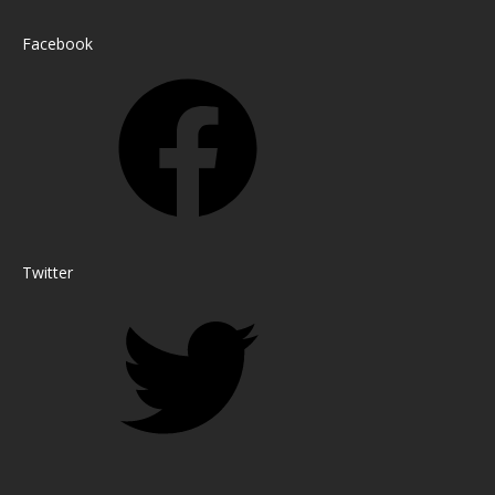
Facebook
Twitter