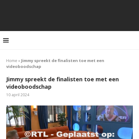
Home
»
Jimmy spreekt de finalisten toe met een
videoboodschap
Jimmy spreekt de finalisten toe met een
videoboodschap
10 april 2024