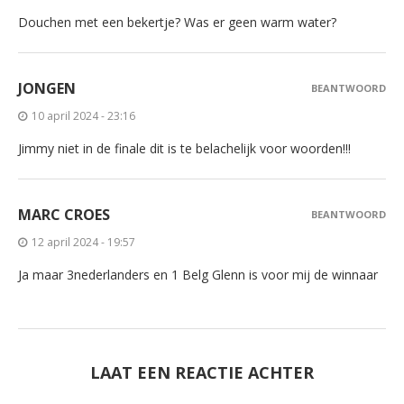
Douchen met een bekertje? Was er geen warm water?
JONGEN
BEANTWOORD
10 april 2024 - 23:16
Jimmy niet in de finale dit is te belachelijk voor woorden!!!
MARC CROES
BEANTWOORD
12 april 2024 - 19:57
Ja maar 3nederlanders en 1 Belg Glenn is voor mij de winnaar
LAAT EEN REACTIE ACHTER