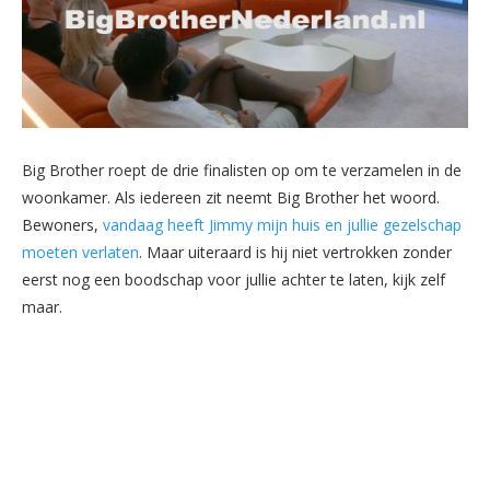
Big Brother roept de drie finalisten op om te verzamelen in de
woonkamer. Als iedereen zit neemt Big Brother het woord.
Bewoners,
vandaag heeft Jimmy mijn huis en jullie gezelschap
moeten verlaten
. Maar uiteraard is hij niet vertrokken zonder
eerst nog een boodschap voor jullie achter te laten, kijk zelf
maar.