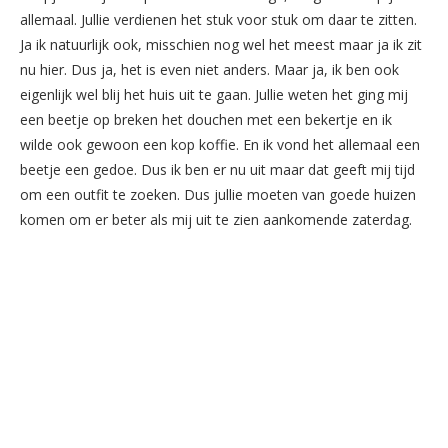
allemaal. Jullie verdienen het stuk voor stuk om daar te zitten.
Ja ik natuurlijk ook, misschien nog wel het meest maar ja ik zit
nu hier. Dus ja, het is even niet anders. Maar ja, ik ben ook
eigenlijk wel blij het huis uit te gaan. Jullie weten het ging mij
een beetje op breken het douchen met een bekertje en ik
wilde ook gewoon een kop koffie. En ik vond het allemaal een
beetje een gedoe. Dus ik ben er nu uit maar dat geeft mij tijd
om een outfit te zoeken. Dus jullie moeten van goede huizen
komen om er beter als mij uit te zien aankomende zaterdag.