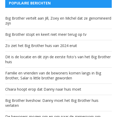
POPULAIRE BERICHTEN
Big Brother vertelt aan Jill, Zoey en Michel dat ze genomineerd
zijn
Big Brother stopt en keert niet meer terug op tv
Zo ziet het Big Brother huis van 2024 eruit
Dit is de locatie en dit zijn de eerste foto's van het Big Brother
huis
Familie en vrienden van de bewoners komen langs in Big
Brother, Salar is little brother geworden
Chiara hoopt erop dat Danny naar huis moet
Big Brother liveshow: Danny moet het Big Brother huis
verlaten
De bewoners mogen om en om naar de gameroom om