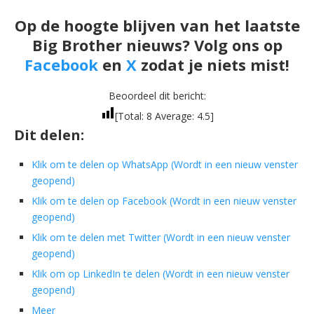
Op de hoogte blijven van het laatste
Big Brother nieuws? Volg ons op
Facebook
en
X
zodat je niets mist!
Beoordeel dit bericht:
[Total:
8
Average:
4.5
]
Dit delen:
Klik om te delen op WhatsApp (Wordt in een nieuw venster
geopend)
Klik om te delen op Facebook (Wordt in een nieuw venster
geopend)
Klik om te delen met Twitter (Wordt in een nieuw venster
geopend)
Klik om op LinkedIn te delen (Wordt in een nieuw venster
geopend)
Meer