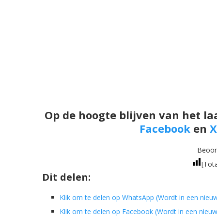
Op de hoogte blijven van het la
Facebook
en
X
Beoord
[Tot
Dit delen:
Klik om te delen op WhatsApp (Wordt in een nieu
Klik om te delen op Facebook (Wordt in een nieu