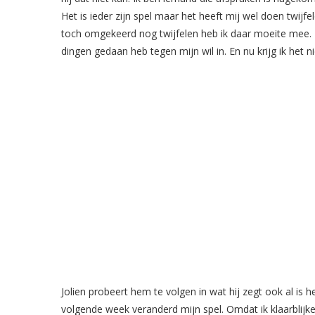
Het is ieder zijn spel maar het heeft mij wel doen twi
toch omgekeerd nog twijfelen heb ik daar moeite mee. He
dingen gedaan heb tegen mijn wil in. En nu krijg ik het ni
Jolien probeert hem te volgen in wat hij zegt ook al is 
volgende week veranderd mijn spel. Omdat ik klaarblijkel