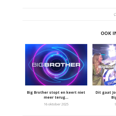
OOK I
Big Brother stopt en keert niet
Dit gaat J
meer terug...
Bi
16 oktober 2025