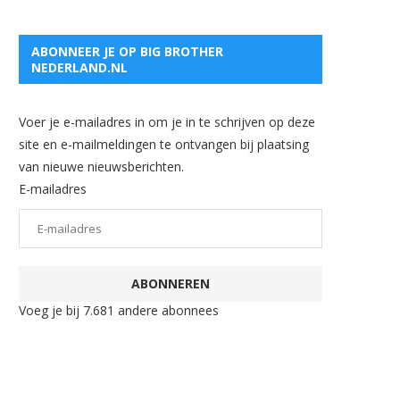
ABONNEER JE OP BIG BROTHER
NEDERLAND.NL
Voer je e-mailadres in om je in te schrijven op deze
site en e-mailmeldingen te ontvangen bij plaatsing
van nieuwe nieuwsberichten.
E-mailadres
ABONNEREN
Voeg je bij 7.681 andere abonnees