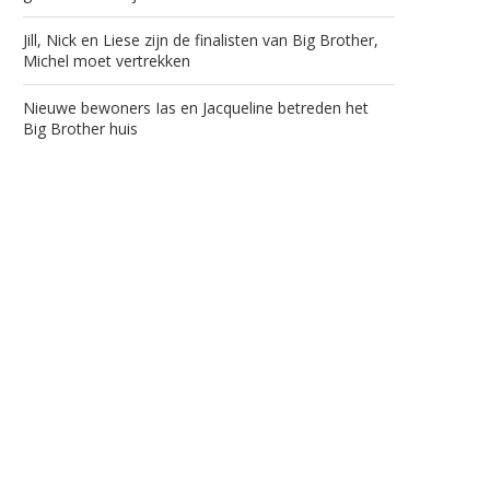
Jill, Nick en Liese zijn de finalisten van Big Brother,
Michel moet vertrekken
Nieuwe bewoners Ias en Jacqueline betreden het
Big Brother huis