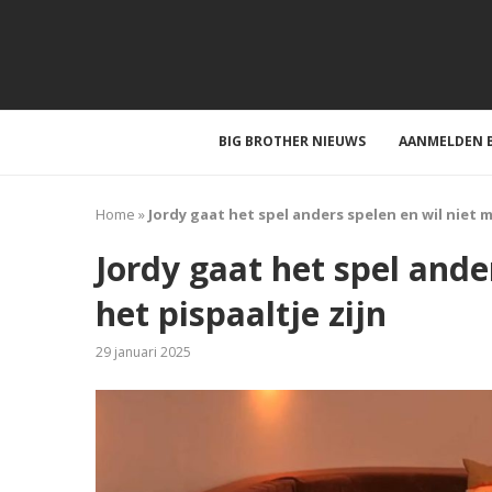
BIG BROTHER NIEUWS
AANMELDEN B
Home
»
Jordy gaat het spel anders spelen en wil niet m
Jordy gaat het spel ande
het pispaaltje zijn
29 januari 2025