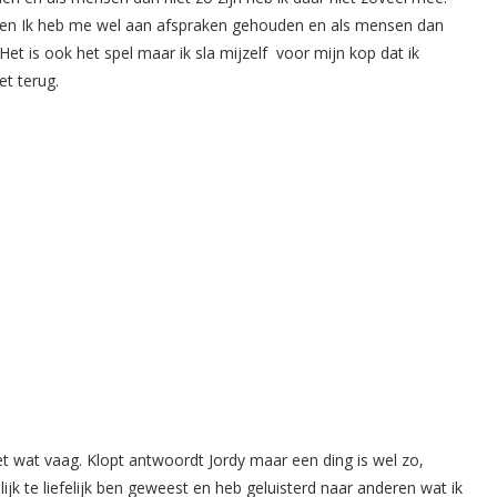
jfelen Ik heb me wel aan afspraken gehouden en als mensen dan
t is ook het spel maar ik sla mijzelf voor mijn kop dat ik
et terug.
het wat vaag. Klopt antwoordt Jordy maar een ding is wel zo,
ijk te liefelijk ben geweest en heb geluisterd naar anderen wat ik