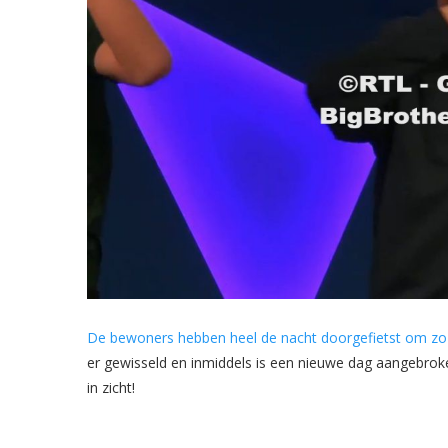
De bewoners hebben heel de nacht doorgefietst om zo
er gewisseld en inmiddels is een nieuwe dag aangebroken
in zicht!