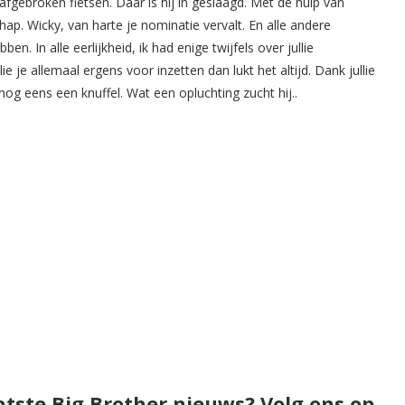
fgebroken fietsen. Daar is hij in geslaagd. Met de hulp van
ap. Wicky, van harte je nominatie vervalt. En alle andere
n. In alle eerlijkheid, ik had enige twijfels over jullie
e je allemaal ergens voor inzetten dan lukt het altijd. Dank jullie
og eens een knuffel. Wat een opluchting zucht hij..
atste Big Brother nieuws? Volg ons op