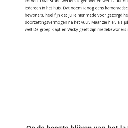
komen. Daar stond wel iets tegenover en wel 12 uur ona
iedereen in het huis. Dat noem ik nog eens kameraadsch
bewoners, heel fijn dat jullie hier mede voor gezorgd hebbe
doorzettingsvermogen na het vuur. Maar zie hier, als julli
wel! De groep klapt en Wicky geeft zijn medebewoners n
Op de hoogte blijven van het la