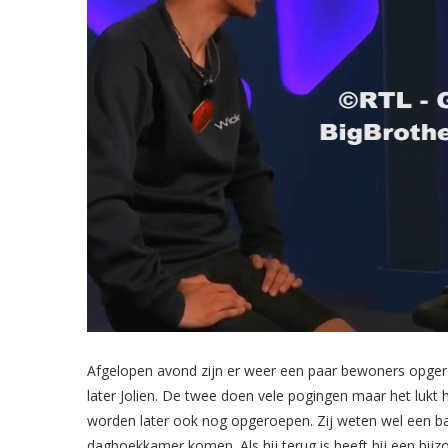
Afgelopen avond zijn er weer een paar bewoners opger
later Jolien. De twee doen vele pogingen maar het lukt 
worden later ook nog opgeroepen. Zij weten wel een ba
dagboekkamer komen. Als hij terug is heeft hij een bij