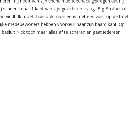
cheren, hij heeft van zijn vriendin de feedback gekregen dat hij
j scheert maar 1 kant van zijn gezicht en vraagt Big Brother of
van vindt. Ik moet thuis ook maar eens met een vuist op de tafel
uwelijke medebewoners hebben voorkeur naar zijn baard kant. Op
besluit Nick toch maar alles af te scheren en gaat iedereen