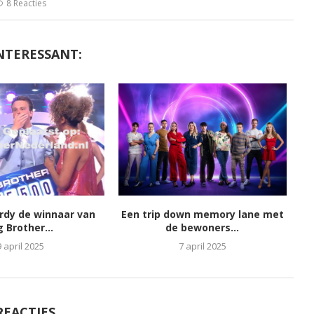
8 Reacties
NTERESSANT:
ordy de winnaar van
Een trip down memory lane met
g Brother...
de bewoners...
9 april 2025
7 april 2025
REACTIES