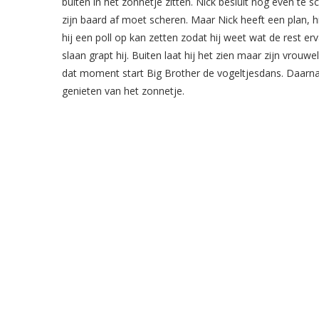
buiten in het zonnetje zitten. Nick besluit nog even te s
zijn baard af moet scheren. Maar Nick heeft een plan, hi
hij een poll op kan zetten zodat hij weet wat de rest er
slaan grapt hij. Buiten laat hij het zien maar zijn vro
dat moment start Big Brother de vogeltjesdans. Daarna 
genieten van het zonnetje.