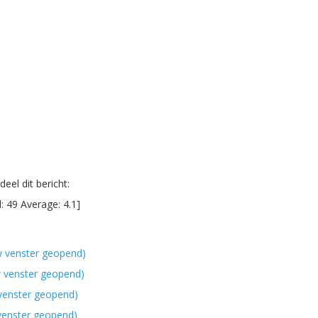
eel dit bericht:
l:
49
Average:
4.1
]
w venster geopend)
w venster geopend)
 venster geopend)
 venster geopend)