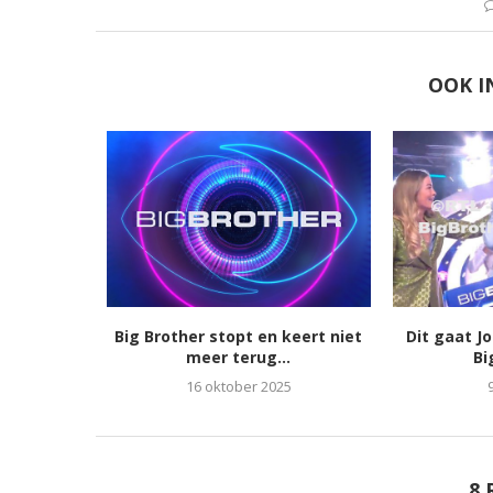
OOK I
Big Brother stopt en keert niet
Dit gaat J
meer terug...
Bi
16 oktober 2025
8 