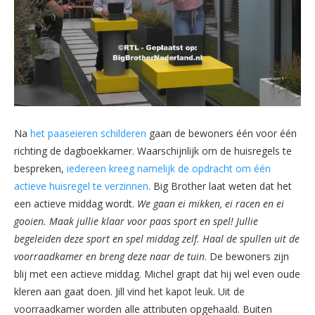
Na
het paaseieren schilderen
gaan de bewoners één voor één
richting de dagboekkamer. Waarschijnlijk om de huisregels te
bespreken,
iedereen kreeg namelijk de opdracht om één
actieve huisregel te verzinnen
. Big Brother laat weten dat het
een actieve middag wordt.
We gaan ei mikken, ei racen en ei
gooien. Maak jullie klaar voor paas sport en spel! Jullie
begeleiden deze sport en spel middag zelf. Haal de spullen uit de
voorraadkamer en breng deze naar de tuin
. De bewoners zijn
blij met een actieve middag. Michel grapt dat hij wel even oude
kleren aan gaat doen. Jill vind het kapot leuk. Uit de
voorraadkamer worden alle attributen opgehaald. Buiten