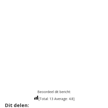
Beoordeel dit bericht:
[Total:
13
Average:
4.8
]
Dit delen: