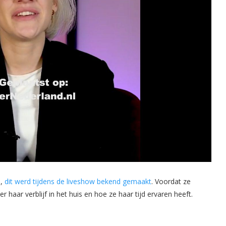
n,
dit werd tijdens de liveshow bekend gemaakt
. Voordat ze
r haar verblijf in het huis en hoe ze haar tijd ervaren heeft.