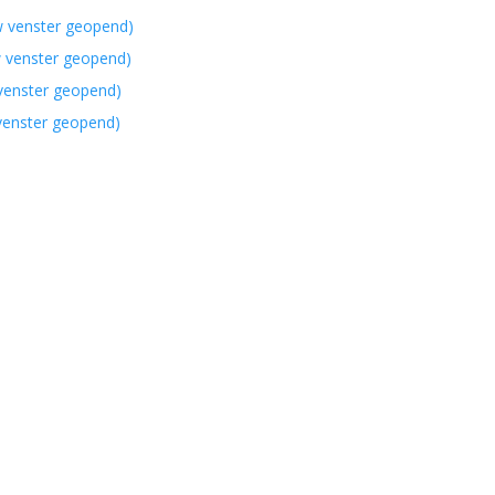
w venster geopend)
w venster geopend)
 venster geopend)
 venster geopend)