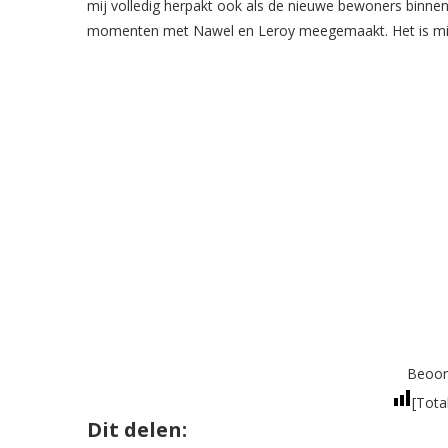
mij volledig herpakt ook als de nieuwe bewoners binnen
momenten met Nawel en Leroy meegemaakt. Het is mijn t
Beoord
[Tota
Dit delen: