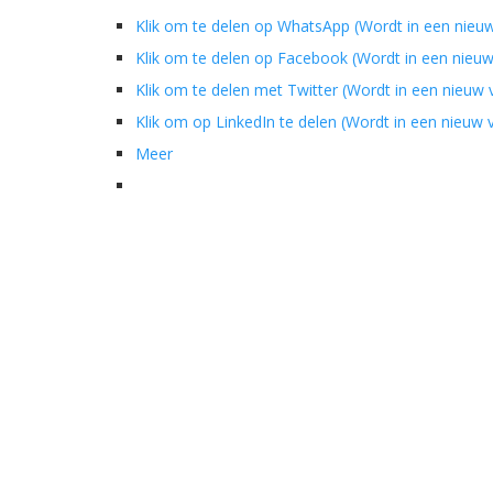
Klik om te delen op WhatsApp (Wordt in een nieu
Klik om te delen op Facebook (Wordt in een nieu
Klik om te delen met Twitter (Wordt in een nieuw
Klik om op LinkedIn te delen (Wordt in een nieuw
Meer