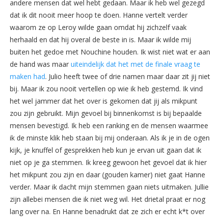
andere mensen dat wel hebt gedaan. Maar ik heb wel gezegd
dat ik dit nooit meer hoop te doen. Hanne vertelt verder
waarom ze op Leroy wilde gaan omdat hij zichzelf vaak
herhaald en dat hij overal de beste in is. Maar ik wilde mij
buiten het gedoe met Nouchine houden. Ik wist niet wat er aan
de hand was maar
uiteindelijk dat het met de finale vraag te
maken had
. Julio heeft twee of drie namen maar daar zit jij niet
bij. Maar ik zou nooit vertellen op wie ik heb gestemd. Ik vind
het wel jammer dat het over is gekomen dat jij als mikpunt
zou zijn gebruikt. Mijn gevoel bij binnenkomst is bij bepaalde
mensen bevestigd. Ik heb een ranking en de mensen waarmee
ik de minste klik heb staan bij mij onderaan. Als ik je in de ogen
kijk, je knuffel of gesprekken heb kun je ervan uit gaan dat ik
niet op je ga stemmen. Ik kreeg gewoon het gevoel dat ik hier
het mikpunt zou zijn en daar (gouden kamer) niet gaat Hanne
verder. Maar ik dacht mijn stemmen gaan niets uitmaken. Jullie
zijn allebei mensen die ik niet weg wil. Het drietal praat er nog
lang over na. En Hanne benadrukt dat ze zich er echt k*t over