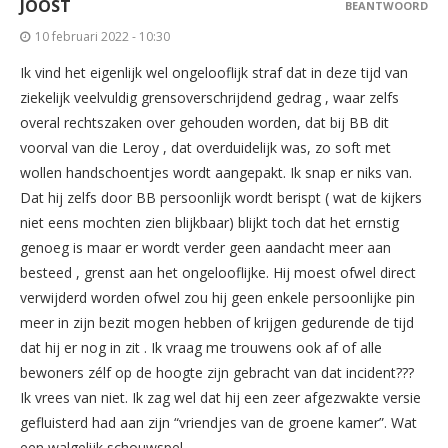
JOOST
BEANTWOORD
10 februari 2022 - 10:30
Ik vind het eigenlijk wel ongelooflijk straf dat in deze tijd van
ziekelijk veelvuldig grensoverschrijdend gedrag , waar zelfs
overal rechtszaken over gehouden worden, dat bij BB dit
voorval van die Leroy , dat overduidelijk was, zo soft met
wollen handschoentjes wordt aangepakt. Ik snap er niks van.
Dat hij zelfs door BB persoonlijk wordt berispt ( wat de kijkers
niet eens mochten zien blijkbaar) blijkt toch dat het ernstig
genoeg is maar er wordt verder geen aandacht meer aan
besteed , grenst aan het ongelooflijke. Hij moest ofwel direct
verwijderd worden ofwel zou hij geen enkele persoonlijke pin
meer in zijn bezit mogen hebben of krijgen gedurende de tijd
dat hij er nog in zit . Ik vraag me trouwens ook af of alle
bewoners zélf op de hoogte zijn gebracht van dat incident???
Ik vrees van niet. Ik zag wel dat hij een zeer afgezwakte versie
gefluisterd had aan zijn “vriendjes van de groene kamer”. Wat
een walgelijk schouwspel.