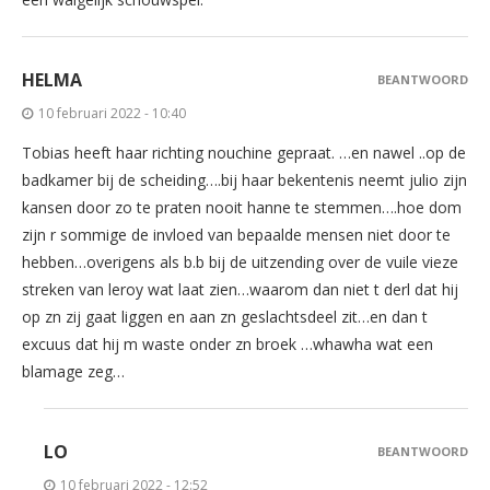
HELMA
BEANTWOORD
10 februari 2022 - 10:40
Tobias heeft haar richting nouchine gepraat. …en nawel ..op de
badkamer bij de scheiding….bij haar bekentenis neemt julio zijn
kansen door zo te praten nooit hanne te stemmen….hoe dom
zijn r sommige de invloed van bepaalde mensen niet door te
hebben…overigens als b.b bij de uitzending over de vuile vieze
streken van leroy wat laat zien…waarom dan niet t derl dat hij
op zn zij gaat liggen en aan zn geslachtsdeel zit…en dan t
excuus dat hij m waste onder zn broek …whawha wat een
blamage zeg…
LO
BEANTWOORD
10 februari 2022 - 12:52