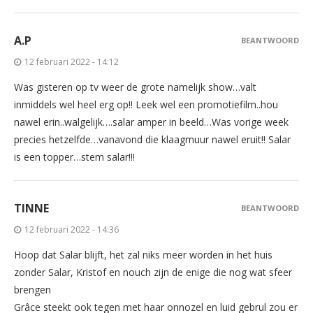
A.P
BEANTWOORD
12 februari 2022 - 14:12
Was gisteren op tv weer de grote namelijk show…valt
inmiddels wel heel erg op!! Leek wel een promotiefilm..hou
nawel erin..walgelijk….salar amper in beeld…Was vorige week
precies hetzelfde…vanavond die klaagmuur nawel eruit!! Salar
is een topper…stem salar!!!
TINNE
BEANTWOORD
12 februari 2022 - 14:36
Hoop dat Salar blijft, het zal niks meer worden in het huis
zonder Salar, Kristof en nouch zijn de enige die nog wat sfeer
brengen
Grâce steekt ook tegen met haar onnozel en luid gebrul zou er