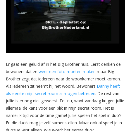
Er gaat een geluid af in het Big Brother huis. Eerst denken de
bewoners dat ze
weer een foto moeten maken
maar Big
Brother zegt dat iedereen naar de woonkamer moet komen.
Als iedereen zit neemt hij het woord. Bewoners
Danny heeft
als eerste mijn secret room al mogen betreden
. De rest van
jullie is er nog niet geweest. Tot nu, want vandaag krijgen jullie
allemaal de kans voor een blik in mijn secret room. Het is
namelijk tijd voor de time game! Jullie spelen het spel in duo’s.
En die duo’s mag je zelf samenstellen. Maar ook al speel je in
duo’s je wint alleen. Wie wordt het eerste duo?