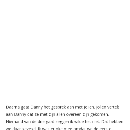
Daarna gaat Danny het ge
s
prek aan met Jolien. Jolien vertelt
aan Danny dat ze met zijn allen overeen zijn gekomen.
Niemand van de drie gaat zeggen ik wilde het niet. Dat hebben
we daar gezegd. Ik wa
s
er oke mee omdat we de eer
s
te