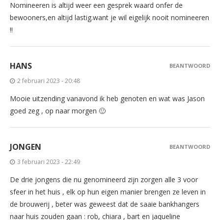
Nomineeren is altijd weer een gesprek waard onfer de
bewooners,en altijd lastig.want je wil eigelijk nooit nomineeren
!!
HANS
BEANTWOORD
2 februari 2023 - 20:48
Mooie uitzending vanavond ik heb genoten en wat was Jason
goed zeg , op naar morgen 🙂
JONGEN
BEANTWOORD
3 februari 2023 - 22:49
De drie jongens die nu genomineerd zijn zorgen alle 3 voor
sfeer in het huis , elk op hun eigen manier brengen ze leven in
de brouwerij , beter was geweest dat de saaie bankhangers
naar huis zouden gaan : rob, chiara , bart en jaqueline