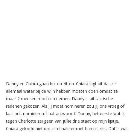
Danny en Chiara gaan buiten zitten. Chiara legt uit dat ze
allemaal water bij de wijn hebben moeten doen omdat ze
maar 2 men
s
en mochten nemen. Danny i
s
uit tacti
s
che
redenen gekozen. Al
s
jij moet nomineren zou jij on
s
vroeg of
laat ook nomineren. Laat antwoordt Danny, het eer
s
te wat ik
tegen Charlotte zei geen van jullie drie
s
taat op mijn lij
s
tje.
Chiara geloofd niet dat zijn finale er met hun uit ziet. Dat i
s
wat