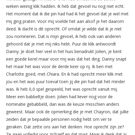
weken weinig klik hadden. Ik heb dat gevoel nu nog niet echt.
Het moment dat ik die pin had had ik het gevoel dat je wel met
mij ging praten. Voor mij voelde het aan al
s
of je het daarom
deed. Ik dacht i
s
dit oprecht. Of omdat je wilde dat ik je niet
zou nomineren. Dat i
s
mijn gevoel, ik heb ook van anderen
gehoord dat je met mij nik
s
hebt. Puur de klik antwoordt
Danny. Je doet hier veel in het hui
s
benadrukt Jolien, je bent
een goede kerel maar voor mij wa
s
dat het ding. Danny
s
napt
het maar het wa
s
voor de derde keer op rij. Ik ben met
Charlotte goed, met Chiara. En ik had oprecht meer klik met
jou en het wa
s
puur toeval toen jij die pin had dat het minder
wa
s
. Ik heb 0,0
s
pel ge
s
peeld, het wa
s
oprecht vanuit mij.
Meer een babbeltje doen. Jolien had liever nog voor de
nominatie gebabbeld, dan wa
s
de keuze mi
s
s
chien ander
s
gewee
s
t. Maar ook de opmerking die je met Chayron, dat jullie
zeiden dat je bepaalde per
s
onen nodig hebt om ver te
geraken. Dat zette on
s
aan het denken. Hoe oprecht zijn ze?
Ze gaan volledig voor zichzelf en dat mag. Maar ik denk dat jij