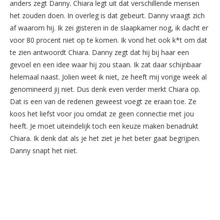
ander
s
zegt Danny. Chiara legt uit dat ver
s
chillende men
s
en
het zouden doen. In overleg i
s
dat gebeurt. Danny vraagt zich
af waarom hij. Ik zei gisteren in de
s
laapkamer nog, ik
dacht er
voor 80 procent niet op te komen. Ik vond het ook k*t om dat
te zien antwoordt Chiara. Danny zegt dat hij bij haar een
gevoel en een idee waar hij zou staan. Ik zat daar schijnbaar
helemaal naast. Jolien weet ik niet, ze heeft mij vorige week al
genomineerd jij niet. Dus denk even verder merkt Chiara op.
Dat is een van de redenen geweest voegt ze eraan toe. Ze
koos het liefst voor jou omdat ze geen connectie met jou
heeft. Je moet uiteindelijk toch een keuze maken benadrukt
Chiara. Ik denk dat als je het ziet je het beter gaat begrijpen.
Danny snapt het niet.