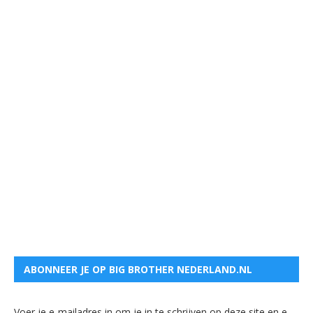
ABONNEER JE OP BIG BROTHER NEDERLAND.NL
Voer je e-mailadres in om je in te schrijven op deze site en e-