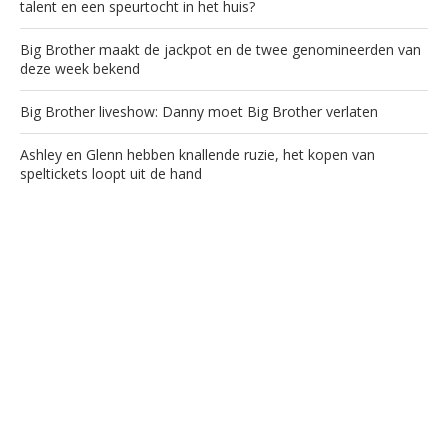
talent en een speurtocht in het huis?
Big Brother maakt de jackpot en de twee genomineerden van
deze week bekend
Big Brother liveshow: Danny moet Big Brother verlaten
Ashley en Glenn hebben knallende ruzie, het kopen van
speltickets loopt uit de hand