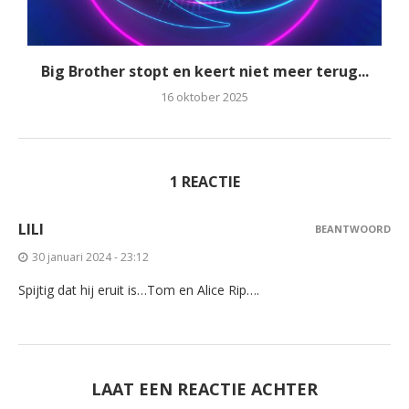
Big Brother stopt en keert niet meer terug...
16 oktober 2025
1 REACTIE
LILI
BEANTWOORD
30 januari 2024 - 23:12
Spijtig dat hij eruit is…Tom en Alice Rip….
LAAT EEN REACTIE ACHTER