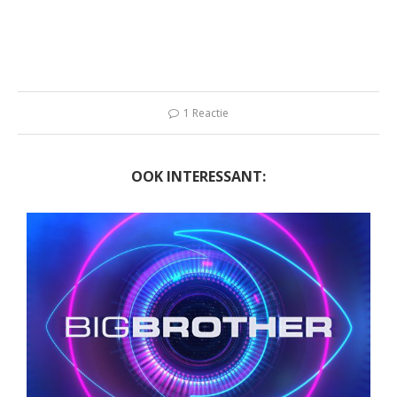
1 Reactie
OOK INTERESSANT: