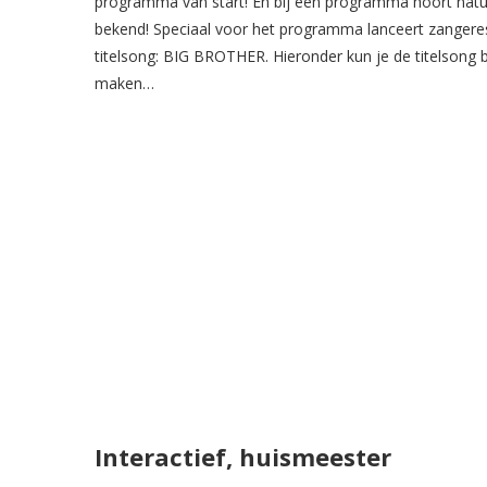
programma van start! En bij een programma hoort natuurl
bekend! Speciaal voor het programma lanceert zanger
titelsong: BIG BROTHER. Hieronder kun je de titelsong 
maken…
Interactief, huismeester