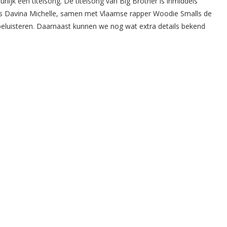
ijk een titelsong. De titelsong van Big Brother is inmiddels
es Davina Michelle, samen met Vlaamse rapper Woodie Smalls de
beluisteren. Daarnaast kunnen we nog wat extra details bekend