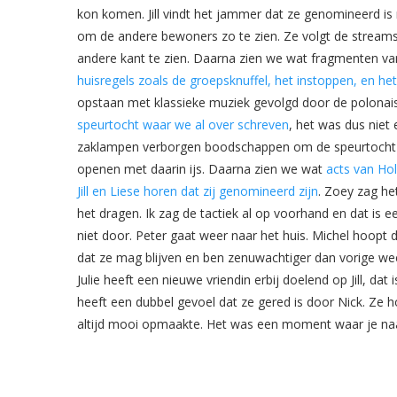
kon komen. Jill vindt het jammer dat ze genomineerd is
om de andere bewoners zo te zien. Ze volgt de streams 
andere kant te zien. Daarna zien we wat fragmenten v
huisregels zoals de groepsknuffel, het instoppen, en h
opstaan met klassieke muziek gevolgd door de polonai
speurtocht waar we al over schreven
, het was dus nie
zaklampen verborgen boodschappen om de speurtocht op 
openen met daarin ijs. Daarna zien we wat
acts van Hol
Jill en Liese horen dat zij genomineerd zijn
. Zoey zag he
het dragen. Ik zag de tactiek al op voorhand en dat is 
niet door. Peter gaat weer naar het huis. Michel hoopt d
dat ze mag blijven en ben zenuwachtiger dan vorige week
Julie heeft een nieuwe vriendin erbij doelend op Jill, da
heeft een dubbel gevoel dat ze gered is door Nick. Ze 
altijd mooi opmaakte. Het was een moment waar je naar