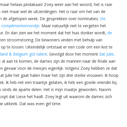
 maar helaas pindakaas! Zoey weer aan het woord, het is raar
niet maar wel de uitzendingen. Het is raar om het van de
an de afgelopen week. De gesprekken over nominaties.
De
et complimentenrondje
. Maar natuurlijk niet te vergeten het
se. En dan zien we het moment dat het huis donker wordt,
de
t een stroomstoring. De bewoners vinden met behulp van
te lossen. Uiteindelijk ontstaat er een code om een kist te
land & Belgium got talent
. Gevolgd door het moment
dat Julie,
t al aan te komen, de dames zijn de mannen naar de finale aan
een gevaar voor de meisjes eigenlijk. Volgens Zoey hebben ze dat
at Julie het gaat halen maar het zijn drie sterke vrouwen. Ik hoop
. Ik heb net een traantje gelaten, ik heb een goede vriendin bij.
t is sinds de aparte delen. Het is mijn maatje geworden. Naomi
hoopt dat Liese het haalt. Zoey legt uit waarom de dames zich
 uitkeek. Dat was even girl time.