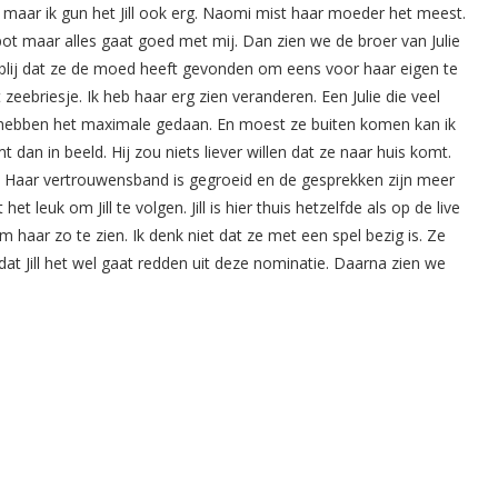
 maar ik gun het Jill ook erg. Naomi mist haar moeder het meest.
pot maar alles gaat goed met mij. Dan zien we de broer van Julie
n blij dat ze de moed heeft gevonden om eens voor haar eigen te
eebriesje. Ik heb haar erg zien veranderen. Een Julie die veel
 Wij hebben het maximale gedaan. En moest ze buiten komen kan ik
t dan in beeld. Hij zou niets liever willen dat ze naar huis komt.
t. Haar vertrouwensband is gegroeid en de gesprekken zijn meer
het leuk om Jill te volgen. Jill is hier thuis hetzelfde als op de live
 haar zo te zien. Ik denk niet dat ze met een spel bezig is. Ze
dat Jill het wel gaat redden uit deze nominatie. Daarna zien we