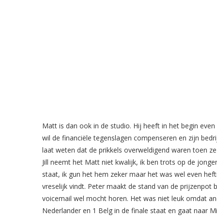
Matt is dan ook in de studio. Hij heeft in het begin eve
wil de financiële tegenslagen compenseren en zijn bedrij
laat weten dat de prikkels overweldigend waren toen ze
Jill neemt het Matt niet kwalijk, ik ben trots op de jong
staat, ik gun het hem zeker maar het was wel even hefti
vreselijk vindt. Peter maakt de stand van de prijzenpot 
voicemail wel mocht horen. Het was niet leuk omdat and
Nederlander en 1 Belg in de finale staat en gaat naar Mi