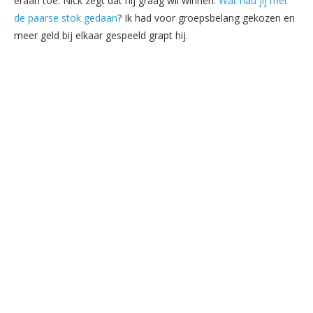
eraan toe. Nick zegt dat hij graag wil winnen.
Wat had jij met
de paarse stok gedaan
? Ik had voor groepsbelang gekozen en
meer geld bij elkaar gespeeld grapt hij.