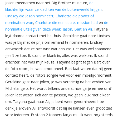
Jolien meenamen naar het Big Brother museum,
de
klachtenlijn waar ze klachten van de buitenwereld krijgen
,
Lindsey die Jason nomineert
,
Charlotte die power of
nomination won
,
Charlotte die een secret mission had
en
de
nominatie uitslag van deze week: Jason, Bart en Ali
. Tatyana
legt daarna contact met het huis. Geraldine gaat naar Lindsey
was je blij met de prijs om iemand te nomineren. Lindsey
antwoordt dat ze niet wist wat erin zat. Het was wel spannend
geeft ze toe. Ik stond er blank in, alles was welkom. Ik stond
erachter, het was mijn keuze. Tatyana begint tegen Bart over
de foto room, hij was emotioneel. Bart laat weten dat hij geen
contact heeft, de foto’s zorgde wel voor een moeilijk moment.
Geraldine gaat naar Jolien, je was verdrietig na het verdien van
Michelangelo. Het wordt telkens anders, hoe ga je ermee om?
Jolien laat weten zich aan te passen, we gaan leuk met elkaar
om. Tatyana gaat naar Ali, je bent weer genomineerd hoe
denk je erover? Ali antwoordt dat hij de kansen even groot ziet
voor iedereen. Er staan 2 toppers langs mij. Ik weet nog steeds